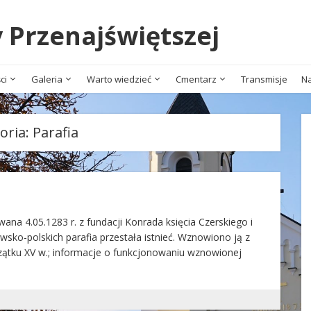
y Przenajświętszej
ci
Galeria
Warto wiedzieć
Cmentarz
Transmisje
Na
oria:
Parafia
ana 4.05.1283 r. z fundacji Konrada księcia Czerskiego i
ewsko-polskich parafia przestała istnieć. Wznowiono ją z
oczątku XV w.; informacje o funkcjonowaniu wznowionej