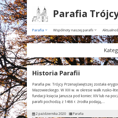
Parafia Trójc
Parafia
Wspólnoty naszej parafii
Aktualnoś
Kateg
Historia Parafii
Parafia pw. Trójcy Przenajświętszej została erygow
Mazowieckiego. W XIII w. w okresie walk rusko-lit
fundacji księcia Janusza pod koniec XIV lub na p
parafii pochodzą z 1466 r. źrodła podają,…
2 października 2020
Parafia