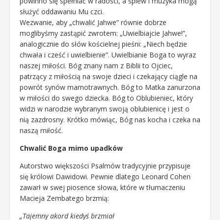
powinno się spełniać w radości, a śpiew i muzyka mogą
służyć oddawaniu Mu czci.
Wezwanie, aby „chwalić Jahwe” równie dobrze
moglibyśmy zastąpić zwrotem: „Uwielbiajcie Jahwe!”,
analogicznie do słów kościelnej pieśni: „Niech będzie
chwała i cześć i uwielbienie”. Uwielbianie Boga to wyraz
naszej miłości. Bóg znany nam z Biblii to Ojciec,
patrzący z miłością na swoje dzieci i czekający ciągle na
powrót synów marnotrawnych. Bóg to Matka zanurzona
w miłości do swego dziecka. Bóg to Oblubieniec, który
widzi w narodzie wybranym swoją oblubienicę i jest o
nią zazdrosny. Krótko mówiąc, Bóg nas kocha i czeka na
naszą miłość.
Chwalić Boga mimo upadków
Autorstwo większości Psalmów tradycyjnie przypisuje
się królowi Dawidowi. Pewnie dlatego Leonard Cohen
zawarł w swej piosence słowa, które w tłumaczeniu
Macieja Zembatego brzmią:
„Tajemny akord kiedyś brzmiał