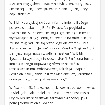
a zatem imię „Jahwe” znaczy nie tyle „Ten, który jest”,
ale raczej „Ten, który sprawia istnienie”, „Ten, który,
daje istnienie”.
W Biblii Hebrajskiej skrócona forma imienia Bożego
pojawia się jako imię Boże 49 razy. Na przykład w
Psalmie 68, 5: „Śpiewajcie Bogu, grajcie Jego imieniu;
wyrównajcie drogę Temu, co cwałuje na obłokach! Jah
Mu na imię; radujcie się przed Jego obliczem!” (Biblia
Tysiąclecia ma tu „Jahwe”) oraz w Księdze Wyjścia 15, 2:
„Jah jest moją mocą i źródłem męstwa!” (w Biblii
Tysiąclecia występuje tu słowo „Pan”). Skrócona forma
imienia Bożego pojawia się również na końcu
izraelickich imion teoforycznych, takich jak Izajasz
(Jeszajah, czyli „Jahwe jest zbawieniem”) czy Jeremiasz
(Jirmejahu – „Jahwe jest wywyższony”).
W Psalmie 148, 1 tekst hebrajski zawiera zarówno zwrot
„hAllelu Jah”, jak i „halelu et-JHWH”, a więc Psalmista
użył w bliskim sąsiedztwie zarówno skróconej, jak i
pełnej formy imienia Bożego.