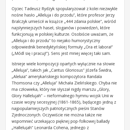
Ojciec Tadeusz Rydzyk spopularyzował z kolei niezwykle
nośne hasło „Alleluja i do przodu”, które profesor Jerzy
Bralczyk umieścił w książce „444 zdania polskie”, wśród
najsłynniejszych haseł, sloganów i powiedzeń, które
funkcjonują w polskiej kulturze. Osobiście uważam, że
„Alleluja i do przodu” to niejako humorystyczny
odpowiednik benedyktyńskiej formuły „Ora et labora!”
(„Módl się i pracuj!”). Sens jest mniej więcej taki sam.
Istnieje wiele kompozycji opartych wyłącznie na słowie
„Alleluja”, takich jak „Cantus Gloriosus” Józefa Świdra,
„Aleluia” amerykańskiego kompozytora Randala
Thomsona czy „Alleluja” Michała Zielińskiego. Chyba nie
ma człowieka, który nie słyszał nigdy marszu „Glory,
Glory Hallelujah” – nieformalnego hymnu wojsk Unii w
czasie wojny secesyjnej (1861-1865), będącego jedną z
najpopularniejszych patriotycznych pieśni Stanów
Zjednoczonych. Oczywiście nie można także nie
wspomnieć urzekająco pięknej pop-folkowej ballady
„Hallelujah” Leonarda Cohena, jednego z