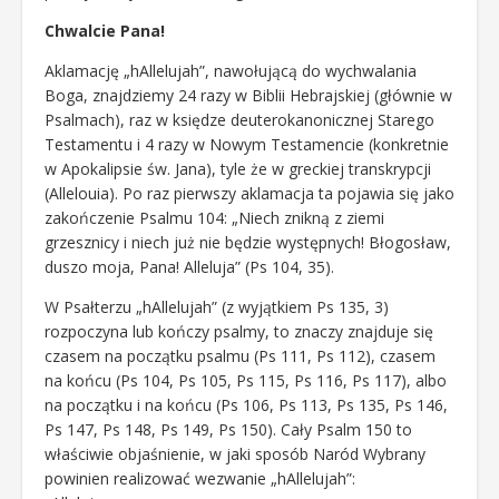
Chwalcie Pana!
Aklamację „hAllelujah”, nawołującą do wychwalania
Boga, znajdziemy 24 razy w Biblii Hebrajskiej (głównie w
Psalmach), raz w księdze deuterokanonicznej Starego
Testamentu i 4 razy w Nowym Testamencie (konkretnie
w Apokalipsie św. Jana), tyle że w greckiej transkrypcji
(Allelouia). Po raz pierwszy aklamacja ta pojawia się jako
zakończenie Psalmu 104: „Niech znikną z ziemi
grzesznicy i niech już nie będzie występnych! Błogosław,
duszo moja, Pana! Alleluja” (Ps 104, 35).
W Psałterzu „hAllelujah” (z wyjątkiem Ps 135, 3)
rozpoczyna lub kończy psalmy, to znaczy znajduje się
czasem na początku psalmu (Ps 111, Ps 112), czasem
na końcu (Ps 104, Ps 105, Ps 115, Ps 116, Ps 117), albo
na początku i na końcu (Ps 106, Ps 113, Ps 135, Ps 146,
Ps 147, Ps 148, Ps 149, Ps 150). Cały Psalm 150 to
właściwie objaśnienie, w jaki sposób Naród Wybrany
powinien realizować wezwanie „hAllelujah”: