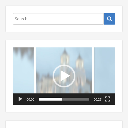
Odtwarzacz
video
00:00
00:27