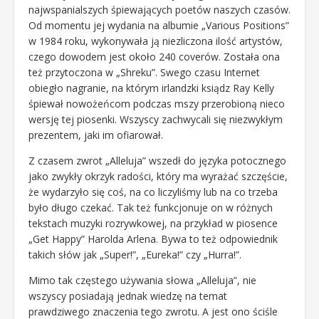
najwspanialszych śpiewających poetów naszych czasów.
Od momentu jej wydania na albumie „Various Positions”
w 1984 roku, wykonywała ją niezliczona ilość artystów,
czego dowodem jest około 240 coverów. Została ona
też przytoczona w „Shreku”. Swego czasu Internet
obiegło nagranie, na którym irlandzki ksiądz Ray Kelly
śpiewał nowożeńcom podczas mszy przerobioną nieco
wersję tej piosenki. Wszyscy zachwycali się niezwykłym
prezentem, jaki im ofiarował.
Z czasem zwrot „Alleluja” wszedł do języka potocznego
jako zwykły okrzyk radości, który ma wyrażać szczęście,
że wydarzyło się coś, na co liczyliśmy lub na co trzeba
było długo czekać. Tak też funkcjonuje on w różnych
tekstach muzyki rozrywkowej, na przykład w piosence
„Get Happy” Harolda Arlena. Bywa to też odpowiednik
takich słów jak „Super!”, „Eureka!” czy „Hurra!”.
Mimo tak częstego używania słowa „Alleluja”, nie
wszyscy posiadają jednak wiedzę na temat
prawdziwego znaczenia tego zwrotu. A jest ono ściśle