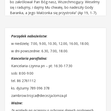
bo zakrólował Pan Bóg nasz, Wszechmogący. Weselmy
się i radujmy, i dajmy Mu chwałę, bo nadeszły Gody
Baranka, a Jego Małżonka się przystroiła” (Ap 19, 1-7).
Porządek nabożeństw
:
w niedzielę: 7.00, 9.00, 10.30, 12.00, 16.00, 18.00;
w dni powszednie: 6.30, 7.00, 18.00.
Kancelaria parafialna:
Kancelaria czynna pn – pt: 16:30-17:30
sob: 8:00-9:00
tel. 86 2761112
ks. dyżurny 789 096 378
zambrow.trojca@diecezja.lomza.pl
Ważne:
Ze względy na przepisy o ochronie danych osobowych