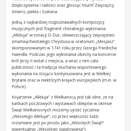
dziękczynienia i radości oraz głosząc triumf Zwycięzcy
śmierci, piekła i Szatana.
Jedną z najbardziej rozpoznawalnych kompozycji
muzycznych jest fragment chóralnego wykonania
„Alleluja” w tonacji D-Dur, obwieszczający zwycięstwo
zmartwychwstałego Chrystusa w oratorium „Mesjasz”
skomponowanym w 1741 roku przez Georga Friedricha
Haendla. Podczas jego wykonania obecny na koncercie
król Jerzy II wstał z miejsca, a wraz z nim cała
publiczność i ta tradycja słuchania wspomnianego
wykonania na stojąco kontynuowana jest w Wielkiej
Brytanii oraz w niektórych krajach europejskich (m.in. w
Polsce).
Kojarzenie „Alleluja” z Wielkanocą jest tak silne, że na
kartkach pocztowych i wystawach sklepów w okresie
Świąt Wielkanocnych możemy ujrzeć życzenia:
„Wesołego Alleluja!”, co przez większość ludzi
rozumiane jest po prostu jako „Wesołych Świąt!”
(ewentualnie „Wesołego świętowania”).