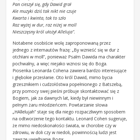
Pan cieszył się, gdy Dawid grał
Ale muzyki dziś tak nikt nie czuje
Kwarta i kwinta, tak to szło
Raz wyżej w dur, raz niżej w moll
Nieszczęsny król ułożył Alleluja”.
Notabene osobiście wolę zaproponowaną przez
jednego z internautów frazę: „By wznieść się w dur z
otchłani w moll”, ponieważ Psalm Dawida ma charakter
pochwalny, a więc niejako wznosi się do Boga.
Piosenka Leonarda Cohena zawiera bardzo interesujące
i głębokie przesłanie. Oto król Dawid, mimo bycia
grzesznikiem i cudzołóstwa popełnionego z Batszebą,
przy pomocy swej pieśni próbuje skontaktować się z
Bogiem, jak za dawnych lat, kiedy był niewinnym i
pełnym żaru młodzieńcem. Powtarzanie słowa
„HAllelujah” staje się dla niego rozpaczliwym sposobem
na odtworzenie tego kontaktu. Leonard Cohen sugeruje,
że mimo niedoskonałości świata, w chorobie czy w
zdrowiu, w doli czy w niedoli, powinnością ludzi jest
zawsze uwielbianie Boga: