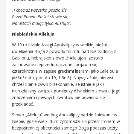
„I chociaż wszystko poszło źle
Przed Panem Pieśni stawię się
Na ustach mając tylko Alleluja”.
Niebiańskie Alleluja
W 19 rozdziale Księgi Apokalipsy w wielkiej pieśni
uwielbienia Boga z powodu triumfu nad Nierządnicą z
Babilonu, hebrajskie słowo „hAllelujah” zostało
zachowane nieprzetłumaczone i pojawia się
czterokrotnie w zapisie greckimi literami jako „allēlouia”
(ἀλληλούϊα, por. Ap 19, 1.3n.6). Najwyraźniej pierwsi
chrześcijanie żywili przekonanie, że istnieje jakiś
nierozłączny związek pomiędzy dźwiękiem słowa a jego
znaczeniem i pewnych zwrotów nie powinno się
przekładać.
Słowo „Alleluja” według Apokalipsy będzie śpiewane w
Niebie, gdzie wielki tłum zgromadzi się przed Tronem w
bezpośredniej obecności samego Boga podczas uczty