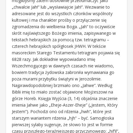
moglibyśmy zatem dosłownie przetłumaczyć jako
„chwalcie Jah!” lub „wysławiajcie Jah!”. Wezwanie to
adresowane jest do wszystkich członków wspólnoty
kultowej i ma charakter prośby o przyłączenie się
zgromadzenia do wielbienia Boga. „Jah” to oczywiście
skrót najświętszego Bożego imienia, zapisywanego w
tekstach hebrajskich za pomocą tzw. tetragramu –
czterech hebrajskich spółgłosek JHWH. W tekście
masoreckim Starego Testamentu tetragram pojawia się
6828 razy. Jak dokładnie wypowiadano imię
Wszechmogącego w dawnych czasach nie wiadomo,
bowiem tradycja żydowska zabroniła wymawiania go
poza murami przybytku świątyni w Jerozolimie.
Najprawdopodobniej brzmiało ono „Jahwe”. Według
Biblii imię to miało zostać objawione Mojżeszowi na
górze Horeb. Księga Wyjścia (3, 14) objaśnia znaczenie
imienia Jahwe jako „Eheje-Aszer-Eheje” („Jestem, Który
Jestem”). Pochodzi ono od rdzenia „hwh”, które jest
starszym wariantem rdzenia „hjh” – być. Samogłoska
pierwszej sylaby sugeruje, że słowo to jest w formie
czasu przyszłego-teraźniejszego przyczynowego: „hif‘il”,