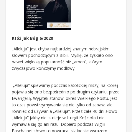
Któż jak Bóg 6/2020
„Alleluja” jest chyba najbardziej znanym hebrajskim
słowem pochodzącym z Biblii. Myślę, że zyskało ono
nawet większą popularność niż „amen”, którym
zwyczajowo kończymy modlitwy.
„Alleluja” śpiewamy podczas katolickiej mszy, na której
pojawia się ono bezpośrednio po drugim czytaniu, przed
Ewangelią. Wyjątek stanowi okres Wielkiego Postu. Jest
to czas powstrzymywania się nie tylko od zabaw, ale
również od używania „Alleluja”. Przez całe 40 dni słowo
„Alleluja” jakby nie istnieje w liturgii Kościoła i nie
wymawia się go ani razu. Dopiero podczas Wigilii
Paschalnej słowo to powraca, stając się wyrazem