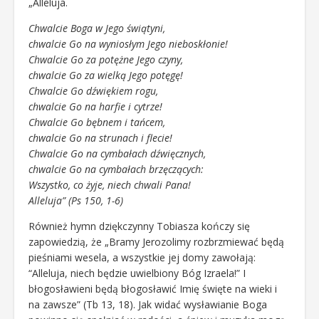
„Alleluja.
Chwalcie Boga w Jego świątyni,
chwalcie Go na wyniosłym Jego nieboskłonie!
Chwalcie Go za potężne Jego czyny,
chwalcie Go za wielką Jego potęgę!
Chwalcie Go dźwiękiem rogu,
chwalcie Go na harfie i cytrze!
Chwalcie Go bębnem i tańcem,
chwalcie Go na strunach i flecie!
Chwalcie Go na cymbałach dźwięcznych,
chwalcie Go na cymbałach brzęczących:
Wszystko, co żyje, niech chwali Pana!
Alleluja” (Ps 150, 1-6)
Również hymn dziękczynny Tobiasza kończy się
zapowiedzią, że „Bramy Jerozolimy rozbrzmiewać będą
pieśniami wesela, a wszystkie jej domy zawołają:
“Alleluja, niech będzie uwielbiony Bóg Izraela!” I
błogosławieni będą błogosławić Imię święte na wieki i
na zawsze” (Tb 13, 18). Jak widać wysławianie Boga