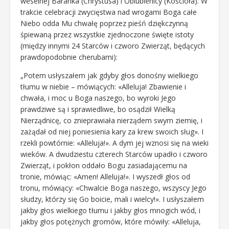
weselnej Baranka (Chrystusa) i Oblubienicy (Kościoła). W
trakcie celebracji zwycięstwa nad wrogami Boga całe
Niebo odda Mu chwałę poprzez pieśń dziękczynną
śpiewaną przez wszystkie zjednoczone święte istoty
(między innymi 24 Starców i czworo Zwierząt, będących
prawdopodobnie cherubami):
„Potem usłyszałem jak gdyby głos donośny wielkiego
tłumu w niebie – mówiących: «Alleluja! Zbawienie i
chwała, i moc u Boga naszego, bo wyroki Jego
prawdziwe są i sprawiedliwe, bo osądził Wielką
Nierządnicę, co znieprawiała nierządem swym ziemię, i
zażądał od niej poniesienia kary za krew swoich sług». I
rzekli powtórnie: «Alleluja!». A dym jej wznosi się na wieki
wieków. A dwudziestu czterech Starców upadło i czworo
Zwierząt, i pokłon oddało Bogu zasiadającemu na
tronie, mówiąc: «Amen! Alleluja!». I wyszedł głos od
tronu, mówiący: «Chwalcie Boga naszego, wszyscy Jego
słudzy, którzy się Go boicie, mali i wielcy!». I usłyszałem
jakby głos wielkiego tłumu i jakby głos mnogich wód, i
jakby głos potężnych gromów, które mówiły: «Alleluja,