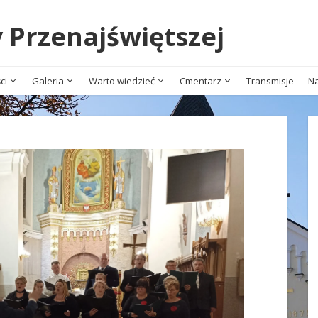
y Przenajświętszej
ci
Galeria
Warto wiedzieć
Cmentarz
Transmisje
Na