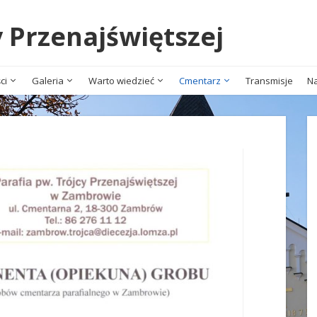
y Przenajświętszej
ci
Galeria
Warto wiedzieć
Cmentarz
Transmisje
Na