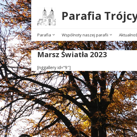
Parafia Trójc
Parafia
Wspólnoty naszej parafii
Aktualnoś
Marsz Światła 2023
[nggallery id=”9″]