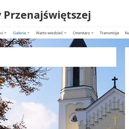
y Przenajświętszej
ci
Galeria
Warto wiedzieć
Cmentarz
Transmisje
Na