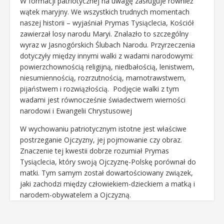
W formacji patriotycznej na uwagę zasługuje również
wątek maryjny. We wszystkich trudnych momentach
naszej historii – wyjaśniał Prymas Tysiąclecia, Kościół
zawierzał losy narodu Maryi. Znalazło to szczególny
wyraz w Jasnogórskich Ślubach Narodu. Przyrzeczenia
dotyczyły między innymi walki z wadami narodowymi:
powierzchownością religijną, niedbałością, lenistwem,
niesumiennością, rozrzutnością, marnotrawstwem,
pijaństwem i rozwiązłością. Podjęcie walki z tym
wadami jest równocześnie świadectwem wierności
narodowi i Ewangelii Chrystusowej
W wychowaniu patriotycznym istotne jest właściwe
postrzeganie Ojczyzny, jej pojmowanie czy obraz.
Znaczenie tej kwestii dobrze rozumiał Prymas
Tysiąclecia, który swoją Ojczyznę-Polskę porównał do
matki. Tym samym został dowartościowany związek,
jaki zachodzi między człowiekiem-dzieckiem a matką i
narodem-obywatelem a Ojczyzną.