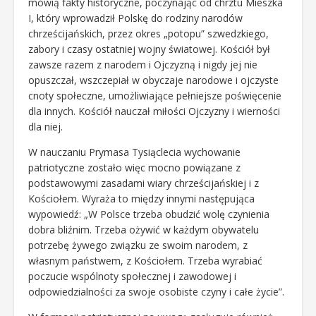
mówią fakty historyczne, poczynając od chrztu Mieszka
I, który wprowadził Polskę do rodziny narodów
chrześcijańskich, przez okres „potopu” szwedzkiego,
zabory i czasy ostatniej wojny światowej. Kościół był
zawsze razem z narodem i Ojczyzną i nigdy jej nie
opuszczał, wszczepiał w obyczaje narodowe i ojczyste
cnoty społeczne, umożliwiające pełniejsze poświęcenie
dla innych. Kościół nauczał miłości Ojczyzny i wierności
dla niej.
W nauczaniu Prymasa Tysiąclecia wychowanie
patriotyczne zostało więc mocno powiązane z
podstawowymi zasadami wiary chrześcijańskiej i z
Kościołem. Wyraża to między innymi następująca
wypowiedź: „W Polsce trzeba obudzić wolę czynienia
dobra bliźnim. Trzeba ożywić w każdym obywatelu
potrzebę żywego związku ze swoim narodem, z
własnym państwem, z Kościołem. Trzeba wyrabiać
poczucie wspólnoty społecznej i zawodowej i
odpowiedzialności za swoje osobiste czyny i całe życie”.