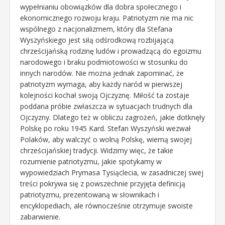
wypełnianiu obowiązków dla dobra społecznego i
ekonomicznego rozwoju kraju. Patriotyzm nie ma nic
wspólnego z nacjonalizmem, który dla Stefana
Wyszyńskiego jest siłą odśrodkową rozbijającą
chrześcijańską rodzinę ludów i prowadzącą do egoizmu
narodowego i braku podmiotowości w stosunku do
innych narodów. Nie można jednak zapominać, że
patriotyzm wymaga, aby każdy naród w pierwszej
kolejności kochał swoją Ojczyznę. Miłość ta zostaje
poddana próbie zwłaszcza w sytuacjach trudnych dla
Ojczyzny. Dlatego też w obliczu zagrożeń, jakie dotknęły
Polskę po roku 1945 Kard. Stefan Wyszyński wezwał
Polaków, aby walczyć o wolną Polskę, wierną swojej
chrześcijańskiej tradycji. Widzimy więc, że takie
rozumienie patriotyzmu, jakie spotykamy w
wypowiedziach Prymasa Tysiąclecia, w zasadniczej swej
treści pokrywa się z powszechnie przyjęta definicją
patriotyzmu, prezentowaną w słownikach i
encyklopediach, ale równocześnie otrzymuje swoiste
zabarwienie.