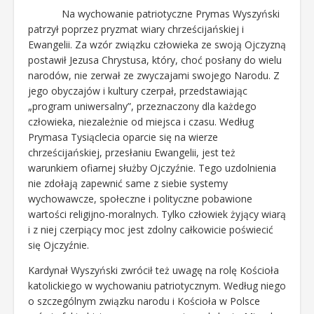
Na wychowanie patriotyczne Prymas Wyszyński
patrzył poprzez pryzmat wiary chrześcijańskiej i
Ewangelii. Za wzór związku człowieka ze swoją Ojczyzną
postawił Jezusa Chrystusa, który, choć posłany do wielu
narodów, nie zerwał ze zwyczajami swojego Narodu. Z
jego obyczajów i kultury czerpał, przedstawiając
„program uniwersalny”, przeznaczony dla każdego
człowieka, niezależnie od miejsca i czasu. Według
Prymasa Tysiąclecia oparcie się na wierze
chrześcijańskiej, przesłaniu Ewangelii, jest też
warunkiem ofiarnej służby Ojczyźnie. Tego uzdolnienia
nie zdołają zapewnić same z siebie systemy
wychowawcze, społeczne i polityczne pobawione
wartości religijno-moralnych. Tylko człowiek żyjący wiarą
i z niej czerpiący moc jest zdolny całkowicie poświecić
się Ojczyźnie.
Kardynał Wyszyński zwrócił też uwagę na rolę Kościoła
katolickiego w wychowaniu patriotycznym. Według niego
o szczególnym związku narodu i Kościoła w Polsce