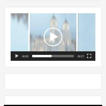
Odtwarzacz
video
00:00
00:27